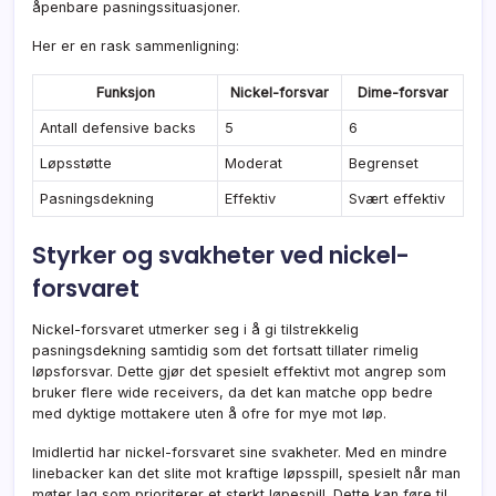
åpenbare pasningssituasjoner.
Her er en rask sammenligning:
Funksjon
Nickel-forsvar
Dime-forsvar
Antall defensive backs
5
6
Løpsstøtte
Moderat
Begrenset
Pasningsdekning
Effektiv
Svært effektiv
Styrker og svakheter ved nickel-
forsvaret
Nickel-forsvaret utmerker seg i å gi tilstrekkelig
pasningsdekning samtidig som det fortsatt tillater rimelig
løpsforsvar. Dette gjør det spesielt effektivt mot angrep som
bruker flere wide receivers, da det kan matche opp bedre
med dyktige mottakere uten å ofre for mye mot løp.
Imidlertid har nickel-forsvaret sine svakheter. Med en mindre
linebacker kan det slite mot kraftige løpsspill, spesielt når man
møter lag som prioriterer et sterkt løpespill. Dette kan føre til