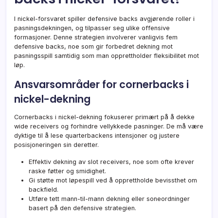
I nickel-forsvaret spiller defensive backs avgjørende roller i
pasningsdekningen, og tilpasser seg ulike offensive
formasjoner. Denne strategien involverer vanligvis fem
defensive backs, noe som gir forbedret dekning mot
pasningsspill samtidig som man opprettholder fleksibilitet mot
løp.
Ansvarsområder for cornerbacks i
nickel-dekning
Cornerbacks i nickel-dekning fokuserer primært på å dekke
wide receivers og forhindre vellykkede pasninger. De må være
dyktige til å lese quarterbackens intensjoner og justere
posisjoneringen sin deretter.
Effektiv dekning av slot receivers, noe som ofte krever
raske føtter og smidighet.
Gi støtte mot løpespill ved å opprettholde bevissthet om
backfield.
Utføre tett mann-til-mann dekning eller soneordninger
basert på den defensive strategien.