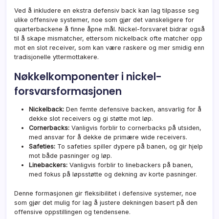
Ved å inkludere en ekstra defensiv back kan lag tilpasse seg
ulike offensive systemer, noe som gjør det vanskeligere for
quarterbackene å finne åpne mål. Nickel-forsvaret bidrar også
til å skape mismatcher, ettersom nickelback ofte matcher opp
mot en slot receiver, som kan være raskere og mer smidig enn
tradisjonelle yttermottakere.
Nøkkelkomponenter i nickel-
forsvarsformasjonen
Nickelback:
Den femte defensive backen, ansvarlig for å
dekke slot receivers og gi støtte mot løp.
Cornerbacks:
Vanligvis forblir to cornerbacks på utsiden,
med
ansvar for
å dekke de primære wide receivers.
Safeties:
To safeties spiller dypere på banen, og gir hjelp
mot både pasninger og løp.
Linebackers:
Vanligvis forblir to linebackers på banen,
med fokus på løpsstøtte og dekning av korte pasninger.
Denne formasjonen gir fleksibilitet i defensive systemer, noe
som gjør det mulig for lag å justere dekningen basert på den
offensive oppstillingen og tendensene.