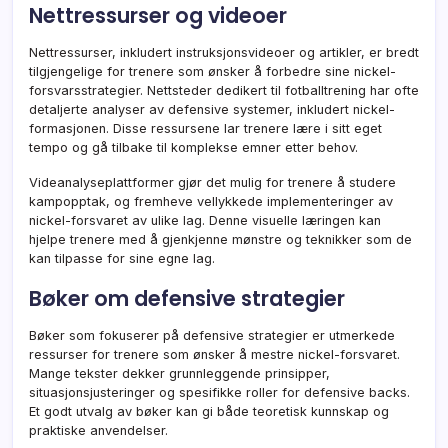
Nettressurser og videoer
Nettressurser, inkludert instruksjonsvideoer og artikler, er bredt
tilgjengelige for trenere som ønsker å forbedre sine nickel-
forsvarsstrategier. Nettsteder dedikert til fotballtrening har ofte
detaljerte analyser av defensive systemer, inkludert nickel-
formasjonen. Disse ressursene lar trenere lære i sitt eget
tempo og gå tilbake til komplekse emner etter behov.
Videanalyseplattformer gjør det mulig for trenere å studere
kampopptak, og fremheve vellykkede implementeringer av
nickel-forsvaret av ulike lag. Denne visuelle læringen kan
hjelpe trenere med å gjenkjenne mønstre og teknikker som de
kan tilpasse for sine egne lag.
Bøker om defensive strategier
Bøker som fokuserer på defensive strategier er utmerkede
ressurser for trenere som ønsker å mestre nickel-forsvaret.
Mange tekster dekker grunnleggende prinsipper,
situasjonsjusteringer og spesifikke roller for defensive backs.
Et godt utvalg av bøker kan gi både teoretisk kunnskap og
praktiske anvendelser.