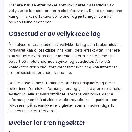
Trenere bør se etter bøker som inkluderer casestudier av
vellykkede lag som bruker nickel-forsvaret. Disse eksemplene
kan gi innsikt i effektive spillplaner og justeringer som kan
brukes i ulike scenarier.
Casestudier av vellykkede lag
Å analysere casestudier av vellykkede lag som bruker nickel-
forsvaret kan gi praktiske innsikter i dets effektivitet. Trenere
kan studere hvordan disse lagene justerer strategiene sine
basert på motstandernes styrker og svakheter. Å forstå
konteksten der nickel-forsvaret utmerker seg kan informere
trenerbeslutninger under kampene.
Denne casestudien fremhever ofte nøkkelspillere og deres
roller innenfor nickel-formasjonen, og gir en dypere forståelse
av individuelle ansvarsområder. Trenere kan bruke denne
informasjonen til å utvikle skreddersydde treningsøkter som
fokuserer på spesifikke ferdigheter som er nødvendige for
suksess i nickel-forsvaret.
Øvelser for treningsøkter