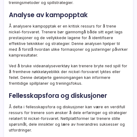
treningsmetoder og spillstrategier.
Analyse av kampopptak
Å analysere kampopptak er en kritisk ressurs for å trene
nickel-forsvaret. Trenere bør gjennomgå både sitt eget lags
prestasjoner og de vellykkede lagene for å identifisere
effektive teknikker og strategier. Denne analysen hjelper til
med å forstå hvordan ulike formasjoner og justeringer påvirker
kampresultater.
Ved å bruke videanalyseverktøy kan trenere bryte ned spill for
å fremheve nøkkeløyeblikk der nickel-forsvaret lyktes eller
feilet. Denne detaljerte gjennomgangen kan informere
fremtidige spillplaner og treningsfokus.
Fellesskapsfora og diskusjoner
Å delta i fellesskapsfora og diskusjoner kan være en verdifull
ressurs for trenere som ønsker å dele erfaringer og strategier
relatert til nickel-forsvaret. Nettplattformer lar trenere stille
spørsmål, dele innsikter og lære av hverandres suksesser og
utfordringer.