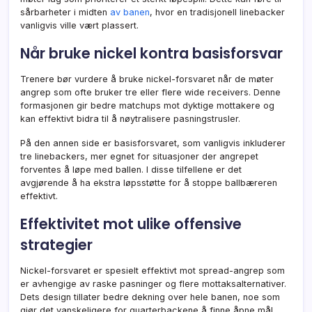
sårbarheter i midten
av banen
, hvor en tradisjonell linebacker
vanligvis ville vært plassert.
Når bruke nickel kontra basisforsvar
Trenere bør vurdere å bruke nickel-forsvaret når de møter
angrep som ofte bruker tre eller flere wide receivers. Denne
formasjonen gir bedre matchups mot dyktige mottakere og
kan effektivt bidra til å nøytralisere pasningstrusler.
På den annen side er basisforsvaret, som vanligvis inkluderer
tre linebackers, mer egnet for situasjoner der angrepet
forventes å løpe med ballen. I disse tilfellene er det
avgjørende å ha ekstra løpsstøtte for å stoppe ballbæreren
effektivt.
Effektivitet mot ulike offensive
strategier
Nickel-forsvaret er spesielt effektivt mot spread-angrep som
er avhengige av raske pasninger og flere mottaksalternativer.
Dets design tillater bedre dekning over hele banen, noe som
gjør det vanskeligere for quarterbackene å finne åpne mål.