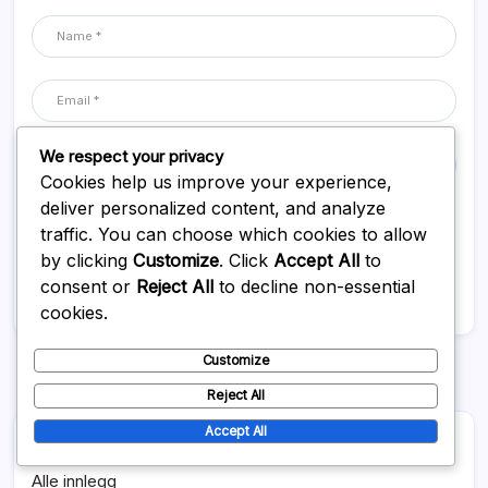
We respect your privacy
Cookies help us improve your experience,
deliver personalized content, and analyze
Save my name, email, and website in this browser for the next
traffic. You can choose which cookies to allow
time I comment.
by clicking
Customize
. Click
Accept All
to
consent or
Reject All
to decline non-essential
cookies.
Customize
Reject All
Accept All
Lenker
Alle innlegg