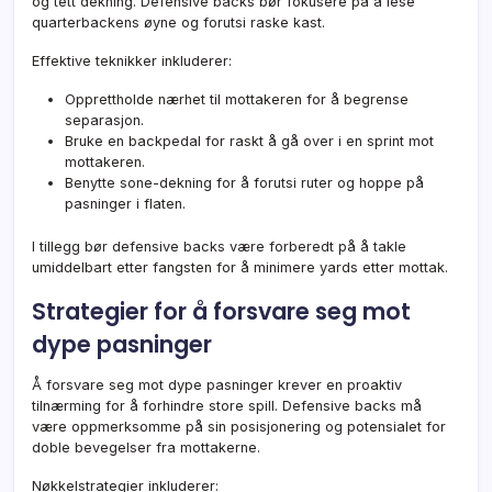
og tett dekning. Defensive backs bør fokusere på å lese
quarterbackens øyne og forutsi raske kast.
Effektive teknikker inkluderer:
Opprettholde nærhet til mottakeren for å begrense
separasjon.
Bruke en backpedal for raskt å gå over i en sprint mot
mottakeren.
Benytte sone-dekning for å forutsi ruter og hoppe på
pasninger i flaten.
I tillegg bør defensive backs være forberedt på å takle
umiddelbart etter fangsten for å minimere yards etter mottak.
Strategier for å forsvare seg mot
dype pasninger
Å forsvare seg mot dype pasninger krever en proaktiv
tilnærming for å forhindre store spill. Defensive backs må
være oppmerksomme på sin posisjonering og potensialet for
doble bevegelser fra mottakerne.
Nøkkelstrategier inkluderer: