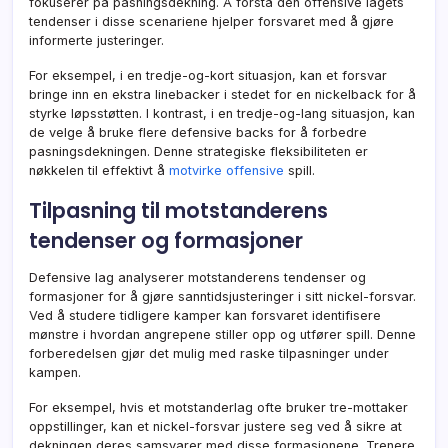
fokuserer på pasningsdekning. Å forstå den offensive lagets
tendenser i disse scenariene hjelper forsvaret med å gjøre
informerte justeringer.
For eksempel, i en tredje-og-kort situasjon, kan et forsvar
bringe inn en ekstra linebacker i stedet for en nickelback for å
styrke løpsstøtten. I kontrast, i en tredje-og-lang situasjon, kan
de velge å bruke flere defensive backs for å forbedre
pasningsdekningen. Denne strategiske fleksibiliteten er
nøkkelen til effektivt å
motvirke offensive
spill.
Tilpasning til motstanderens
tendenser og formasjoner
Defensive lag analyserer motstanderens tendenser og
formasjoner for å gjøre sanntidsjusteringer i sitt nickel-forsvar.
Ved å studere tidligere kamper kan forsvaret identifisere
mønstre i hvordan angrepene stiller opp og utfører spill. Denne
forberedelsen gjør det mulig med raske tilpasninger under
kampen.
For eksempel, hvis et motstanderlag ofte bruker tre-mottaker
oppstillinger, kan et nickel-forsvar justere seg ved å sikre at
dekningen deres samsvarer med disse formasjonene. Trenere