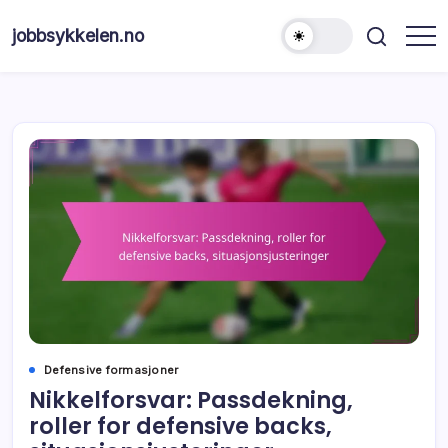
Skip
to
jobbsykkelen.no
content
Defensive formasjoner
Nikkelforsvar: Passdekning,
roller for defensive backs,