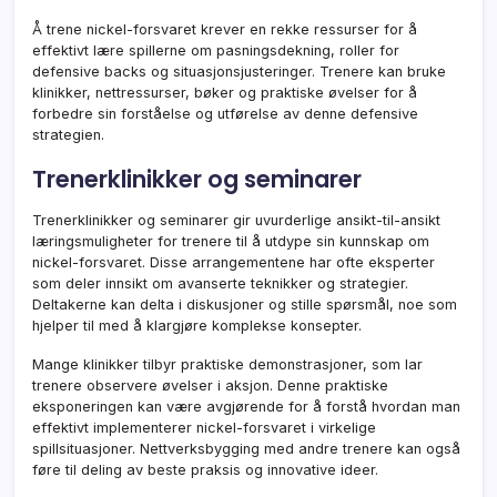
Å trene nickel-forsvaret krever en rekke ressurser for å
effektivt lære spillerne om pasningsdekning, roller for
defensive backs og situasjonsjusteringer. Trenere kan bruke
klinikker, nettressurser, bøker og praktiske øvelser for å
forbedre sin forståelse og utførelse av denne defensive
strategien.
Trenerklinikker og seminarer
Trenerklinikker og seminarer gir uvurderlige ansikt-til-ansikt
læringsmuligheter for trenere til å utdype sin kunnskap om
nickel-forsvaret. Disse arrangementene har ofte eksperter
som deler innsikt om avanserte teknikker og strategier.
Deltakerne kan delta i diskusjoner og stille spørsmål, noe som
hjelper til med å klargjøre komplekse konsepter.
Mange klinikker tilbyr praktiske demonstrasjoner, som lar
trenere observere øvelser i aksjon. Denne praktiske
eksponeringen kan være avgjørende for å forstå hvordan man
effektivt implementerer nickel-forsvaret i virkelige
spillsituasjoner. Nettverksbygging med andre trenere kan også
føre til deling av beste praksis og innovative ideer.