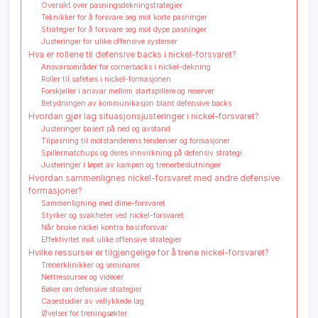
Oversikt over pasningsdekningstrategier
Teknikker for å forsvare seg mot korte pasninger
Strategier for å forsvare seg mot dype pasninger
Justeringer for ulike offensive systemer
Hva er rollene til defensive backs i nickel-forsvaret?
Ansvarsområder for cornerbacks i nickel-dekning
Roller til safeties i nickel-formasjonen
Forskjeller i ansvar mellom startspillere og reserver
Betydningen av kommunikasjon blant defensive backs
Hvordan gjør lag situasjonsjusteringer i nickel-forsvaret?
Justeringer basert på ned og avstand
Tilpasning til motstanderens tendenser og formasjoner
Spillermatchups og deres innvirkning på defensiv strategi
Justeringer i løpet av kampen og trenerbeslutninger
Hvordan sammenlignes nickel-forsvaret med andre defensive
formasjoner?
Sammenligning med dime-forsvaret
Styrker og svakheter ved nickel-forsvaret
Når bruke nickel kontra basisforsvar
Effektivitet mot ulike offensive strategier
Hvilke ressurser er tilgjengelige for å trene nickel-forsvaret?
Trenerklinikker og seminarer
Nettressurser og videoer
Bøker om defensive strategier
Casestudier av vellykkede lag
Øvelser for treningsøkter