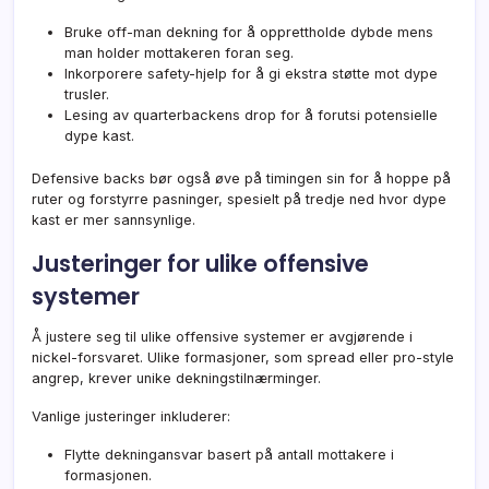
Bruke off-man dekning for å opprettholde dybde mens
man holder mottakeren foran seg.
Inkorporere safety-hjelp for å gi ekstra støtte mot dype
trusler.
Lesing av quarterbackens drop for å forutsi potensielle
dype kast.
Defensive backs bør også øve på timingen sin for å hoppe på
ruter og forstyrre pasninger, spesielt på tredje ned hvor dype
kast er mer sannsynlige.
Justeringer for ulike offensive
systemer
Å justere seg til ulike offensive systemer er avgjørende i
nickel-forsvaret. Ulike formasjoner, som spread eller pro-style
angrep, krever unike dekningstilnærminger.
Vanlige justeringer inkluderer:
Flytte dekningansvar basert på antall mottakere i
formasjonen.