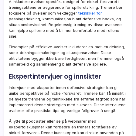
Å inkludere øvelser spesifikt designet for nickel-forsvaret i
treningsøktene er avgjørende for spillerutvikling. Trenere bør
fokusere på øvelser som vektlegger
teknikker for
pasningsdekning, kommunikasjon blant defensive backs, og
situasjonsbevissthet. Regelmessig trening av disse øvelsene
kan hjelpe spillerne med å bli mer komfortable med rollene
sine.
Eksempler på effektive øvelser inkluderer en-mot-en dekning,
sone-dekningssimuleringer og situasjonsøvelser. Disse
aktivitetene bygger ikke bare ferdigheter, men fremmer også
samarbeid og sammenheng blant defensive spillere.
Ekspertintervjuer og innsikter
Intervjuer med eksperter innen defensive strategier kan gi
unike perspektiver på nickel-forsvaret. Trenere kan få innsikt i
de nyeste trendene og teknikkene fra erfarne fagfolk som har
implementert denne strategien med suksess. Disse intervjuene
avslører ofte praktiske tips og vanlige fallgruver å unngå.
Å lytte til podcaster eller se på webinarer med
ekspertdiskusjoner kan forbedre en treners forståelse av
nickel-forsvaret. Denne kunnskapen kan direkte anvendes på