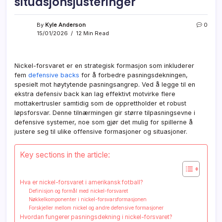
situasjonsjusteringer
By
Kyle Anderson
0
15/01/2026
12 Min Read
Nickel-forsvaret er en strategisk formasjon som inkluderer
fem
defensive backs
for å forbedre pasningsdekningen,
spesielt mot høytytende pasningsangrep. Ved å legge til en
ekstra defensiv back kan lag effektivt motvirke flere
mottakertrusler samtidig som de opprettholder et robust
løpsforsvar. Denne tilnærmingen gir større tilpasningsevne i
defensive systemer, noe som gjør det mulig for spillerne å
justere seg til ulike offensive formasjoner og situasjoner.
Key sections in the article:
Hva er nickel-forsvaret i amerikansk fotball?
Definisjon og formål med nickel-forsvaret
Nøkkelkomponenter i nickel-forsvarsformasjonen
Forskjeller mellom nickel og andre defensive formasjoner
Hvordan fungerer pasningsdekning i nickel-forsvaret?