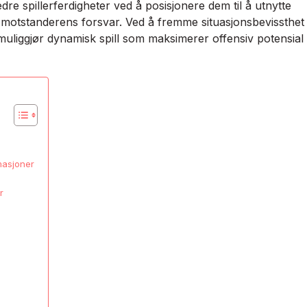
dre spillerferdigheter ved å posisjonere dem til å utnytte
l motstanderens forsvar. Ved å fremme situasjonsbevissthet
 muliggjør dynamisk spill som maksimerer offensiv potensial
masjoner
r