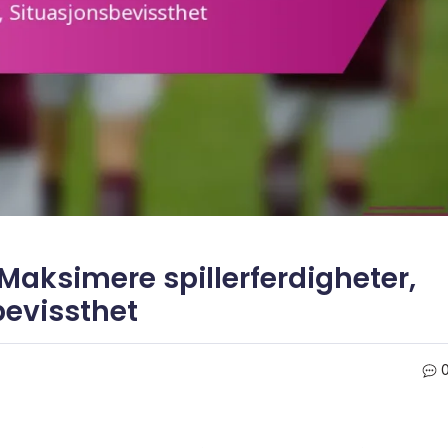
Maksimere spillerferdigheter,
bevissthet