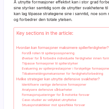
Å utnytte formasjoner effektivt kan i stor grad forbe
sine styrker samtidig som de utnytter svakhetene ti
kan lag tilpasse strategiene sine i sanntid, noe som
og forbedrer den totale ytelsen.
Key sections in the article:
Hvordan kan formasjoner maksimere spillerferdigheter?
Forstå rollen til spillerposisjonering
Øvelser for å forbedre individuelle ferdigheter innen for
Tilpasse formasjoner til spillerstyrker
Evaluering av spillerprestasjoner i forskjellige formasjone
Tilbakemeldingsmekanismer for ferdighetsforbedring
Hvilke strategier kan utnytte defensive svakheter?
Identifisere vanlige defensive formasjoner
Analysere defensive sårbarheter
Formasjonsjusteringer for å motvirke forsvar
Case-studier av vellykket utnyttelse
Situasjonstaktikker mot spesifikke forsvar