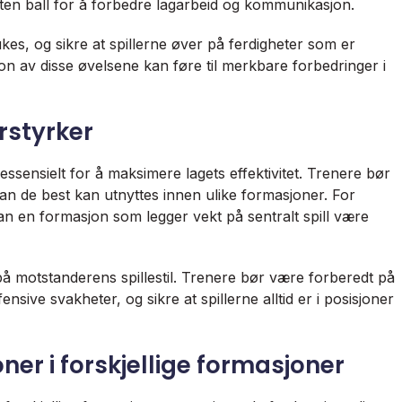
en ball for å forbedre lagarbeid og kommunikasjon.
s, og sikre at spillerne øver på ferdigheter som er
jon av disse øvelsene kan føre til merkbare forbedringer i
erstyrker
essensielt for å maksimere lagets effektivitet. Trenere bør
an de best kan utnyttes innen ulike formasjoner. For
kan en formasjon som legger vekt på sentralt spill være
t på motstanderens spillestil. Trenere bør være forberedt på
sive svakheter, og sikre at spillerne alltid er i posisjoner
ner i forskjellige formasjoner