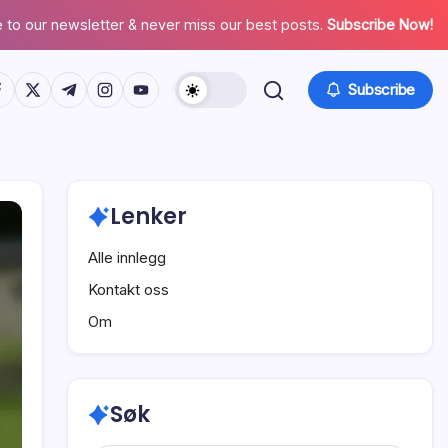
 to our newsletter & never miss our best posts.
Subscribe Now!
tps://www.facebook.com/
https://twitter.com/
https://t.me/
https://www.instagram.com/
https://youtube.com/
Subscribe
Lenker
Alle innlegg
Kontakt oss
Om
Søk