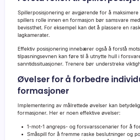
Spillerposisjonering er avgjørende for å maksimere i
spillers rolle innen en formasjon bør samsvare med d
bevissthet. For eksempel kan det å plassere en rask
lagkamerater.
Effektiv posisjonering innebærer også å forstå mot
tilpasningsevnen kan føre til å utnytte hull i forsvar
sanntidssituasjoner. Trenere bør understreke viktig
Øvelser for å forbedre individ
formasjoner
Implementering av målrettede øvelser kan betydelig 
formasjoner. Her er noen effektive øvelser:
1-mot-1 angreps- og forsvarsscenarier for å for
Småspill for å fremme raske beslutninger og po