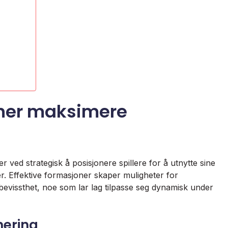
ner maksimere
r ved strategisk å posisjonere spillere for å utnytte sine
r. Effektive formasjoner skaper muligheter for
bevissthet, noe som lar lag tilpasse seg dynamisk under
onering