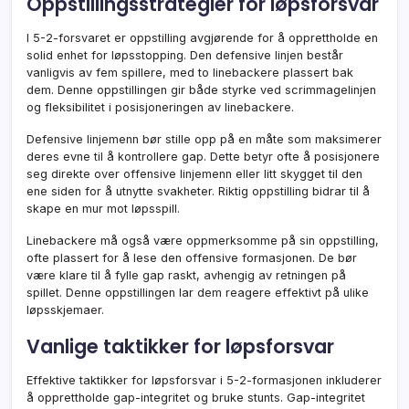
Oppstillingsstrategier for løpsforsvar
I 5-2-forsvaret er oppstilling avgjørende for å opprettholde en
solid enhet for løpsstopping. Den defensive linjen består
vanligvis av fem spillere, med to linebackere plassert bak
dem. Denne oppstillingen gir både styrke ved scrimmagelinjen
og fleksibilitet i posisjoneringen av linebackere.
Defensive linjemenn bør stille opp på en måte som maksimerer
deres evne til å kontrollere gap. Dette betyr ofte å posisjonere
seg direkte over offensive linjemenn eller litt skygget til den
ene siden for å utnytte svakheter. Riktig oppstilling bidrar til å
skape en mur mot løpsspill.
Linebackere må også være oppmerksomme på sin oppstilling,
ofte plassert for å lese den offensive formasjonen. De bør
være klare til å fylle gap raskt, avhengig av retningen på
spillet. Denne oppstillingen lar dem reagere effektivt på ulike
løpsskjemaer.
Vanlige taktikker for løpsforsvar
Effektive taktikker for løpsforsvar i 5-2-formasjonen inkluderer
å opprettholde gap-integritet og bruke stunts. Gap-integritet