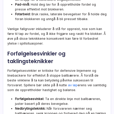
Pad-nivå:
Hold deg lav for å opprettholde fordel og
presse effektivt mot blokkeren.
Fotarbeid:
Bruk raske, laterale bevegelser for å holde deg
foran blokkeren og unngå å bli presset tilbake.
Vanlige fallgruver inkluderer å stå for oppreist, noe som kan
føre til tap av fordel, og å ikke frigjøre seg raskt fra blokker. Å
øve på disse teknikkene konsekvent kan føre til forbedret
ytelse i spillsituasjoner.
Forfølgelsesvinkler og
taklingsteknikker
Forfølgelsesvinkler er kritiske for defensive linjemenn og
linebackere for effektivt å stoppe ballbærere. Å forstå de
beste vinklene å ta kan betydelig påvirke suksessen til
forsvaret. Spillere bør sikte på å kutte
av løp
erens vei samtidig
som de opprettholder hastighet og balanse.
Forfølgelsesvinkel:
Ta en direkte linje mot ballbæreren,
juster basert på deres bevegelse.
Nedbrytingsteknikk:
Når forsvareren nærmer seg
ballbæreren, senk kroppen og forbered deg på en takling.