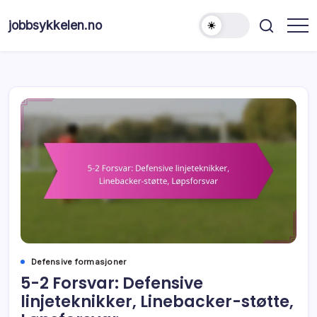
Skip
to
jobbsykkelen.no
content
Defensive formasjoner
5-2 Forsvar: Defensive
linjeteknikker, Linebacker-støtte,