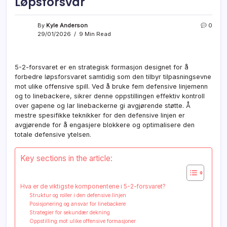
Løpsforsvar
By
Kyle Anderson
0
29/01/2026
9 Min Read
5-2-forsvaret er en strategisk formasjon designet for å
forbedre løpsforsvaret samtidig som den tilbyr tilpasningsevne
mot ulike offensive spill. Ved å bruke fem defensive linjemenn
og to linebackere, sikrer denne oppstillingen effektiv kontroll
over gapene og lar linebackerne gi avgjørende støtte. Å
mestre spesifikke teknikker for den defensive linjen er
avgjørende for å engasjere blokkere og optimalisere den
totale defensive ytelsen.
Key sections in the article:
Hva er de viktigste komponentene i 5-2-forsvaret?
Struktur og roller i den defensive linjen
Posisjonering og ansvar for linebackere
Strategier for sekundær dekning
Oppstilling mot ulike offensive formasjoner