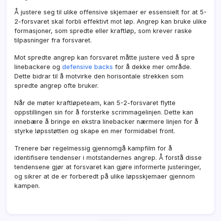
Å justere seg til ulike offensive skjemaer er essensielt for at 5-
2-forsvaret skal forbli effektivt mot løp. Angrep kan bruke ulike
formasjoner, som spredte eller kraftløp, som krever raske
tilpasninger fra forsvaret.
Mot spredte angrep kan forsvaret måtte justere ved å spre
linebackere og
defensive backs
for å dekke mer område.
Dette bidrar til å motvirke den horisontale strekken som
spredte angrep ofte bruker.
Når de møter kraftløpeteam, kan 5-2-forsvaret flytte
oppstillingen sin for å forsterke scrimmagelinjen. Dette kan
innebære å bringe en ekstra linebacker nærmere linjen for å
styrke løpsstøtten og skape en mer formidabel front.
Trenere bør regelmessig gjennomgå kampfilm for å
identifisere tendenser i motstandernes angrep. Å forstå disse
tendensene gjør at forsvaret kan gjøre informerte justeringer,
og sikrer at de er forberedt på ulike løpsskjemaer gjennom
kampen.