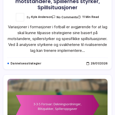
motstandere, Spillernes styrker,
Spillsituasjoner
On
By
Kyle Anderson
11 Min Read
No Comments
Formasjonsvariasjoner:
Tilpasning
Variasjoner i formasjoner i fotball er avgjørende for at lag
Til
Motstandere,
skal kunne tilpasse strategiene sine basert på
Spillernes
Styrker,
motstandere, spillerstyrker og spesifikke spillsituasjoner.
Spillsituasjoner
Ved å analysere styrkene og svakhetene til rivaliserende
lag kan trenere implementere…
Dannelsesstrategier
29/01/2026