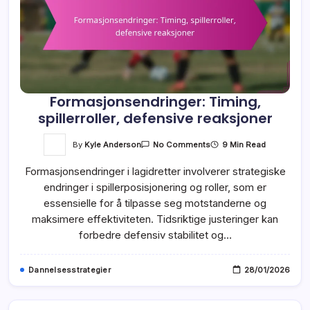
Formasjonsendringer: Timing,
spillerroller, defensive reaksjoner
On
By
Kyle Anderson
9 Min Read
No Comments
Formasjonsendringer:
Timing,
Formasjonsendringer i lagidretter involverer strategiske
Spillerroller,
Defensive
endringer i spillerposisjonering og roller, som er
Reaksjoner
essensielle for å tilpasse seg motstanderne og
maksimere effektiviteten. Tidsriktige justeringer kan
forbedre defensiv stabilitet og…
Dannelsesstrategier
28/01/2026