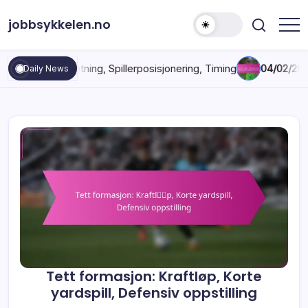
Skip
jobbsykkelen.no
to
content
Feilretning, Spillerposisjonering, Timing
04/02/2026
Flexbone-fo
Daily News
Tett formasjon: Kraftløp, Korte
yardspill, Defensiv oppstilling