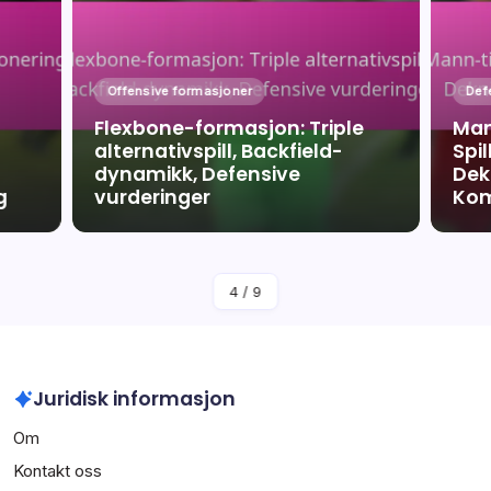
Offensive formasjoner
Def
Flexbone-formasjon: Triple
Man
alternativspill, Backfield-
Spi
dynamikk, Defensive
Dek
g
vurderinger
Kom
By
Kyle Anderson
4
/
9
Juridisk informasjon
Om
Kontakt oss