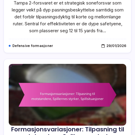
Tampa 2-forsvaret er et strategisk soneforsvar som
Forsvar:
Sikkerhetsjustering,
legger vekt på dyp pasningsbeskyttelse samtidig som
Cornerback-
Teknikker,
det forblir tilpasningsdyktig til korte og mellomlange
Soneprinsipper
ruter. Sentral for effektiviteten er de dype safetyene,
som plasserer seg 12 til 15 yards fra…
Defensive formasjoner
29/01/2026
Formasjonsvariasjoner: Tilpasning til